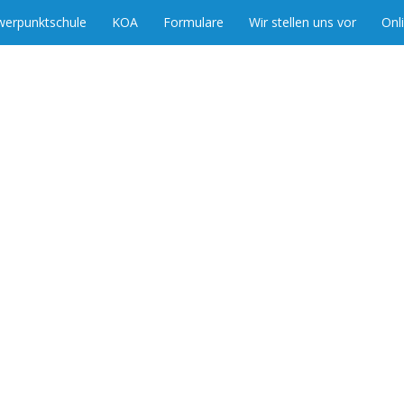
werpunktschule
KOA
Formulare
Wir stellen uns vor
Onl