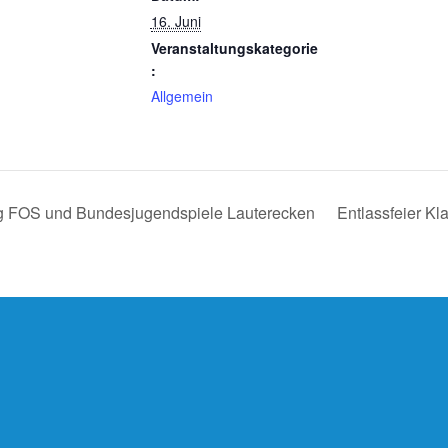
16. Juni
Veranstaltungskategorie
:
Allgemein
g FOS und Bundesjugendspiele Lauterecken
Entlassfeier K