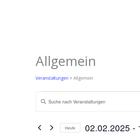
Allgemein
Veranstaltungen
Allgemein
Veranstaltungen
Veranstaltungen
Suche
Bitte
und
Schlüsselwort
Ansichten,
eingeben.
Navigation
Suche
02.02.2025
 - 
nach
Heute
Veranstaltungen
Datum