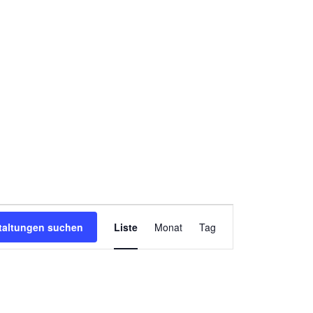
Veranstaltung
Ansichten-
taltungen suchen
Liste
Monat
Tag
Navigation