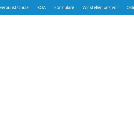
werpunktschule
KOA
Formulare
Wir stellen uns vor
Onl