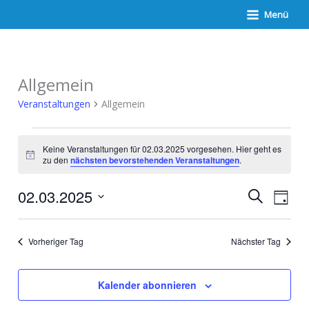
Zum
Menü
Inhalt
springen
Allgemein
Veranstaltungen
Allgemein
Veranstaltungen
für
Keine Veranstaltungen für 02.03.2025 vorgesehen. Hier geht es
02.03.2025
Hinweis
zu den
nächsten bevorstehenden Veranstaltungen
.
Veranstaltunge
Verans
02.03.2025
Suche
Suche
Ansich
Tag
und
Naviga
Datum
Ansichten,
wählen.
Navigation
Vorheriger Tag
Nächster Tag
Kalender abonnieren