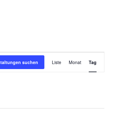
Veranstaltung
Ansichten-
staltungen suchen
Liste
Monat
Tag
Navigation