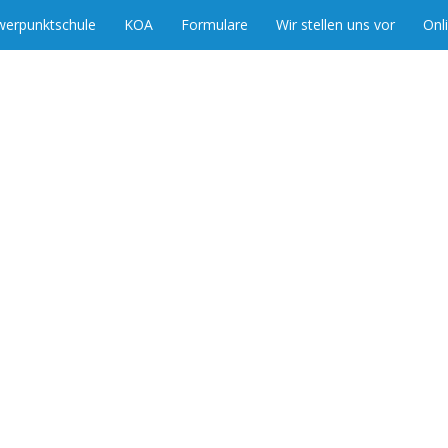
werpunktschule
KOA
Formulare
Wir stellen uns vor
Onl