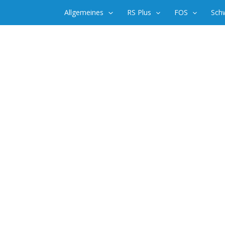
Zum
Allgemeines
RS Plus
FOS
Sch
Inhalt
springen