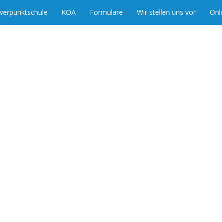
werpunktschule
KOA
Formulare
Wir stellen uns vor
Onl