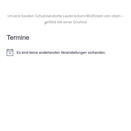
Unsere beiden Schulstandorte Lauterecken/Wolfstein von oben –
gefilmt mit einer Drohne
Termine
Es sind keine anstehenden Veranstaltungen vorhanden.
H
i
n
w
e
i
s