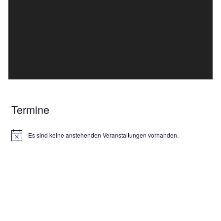
Termine
Es sind keine anstehenden Veranstaltungen vorhanden.
H
i
n
w
e
i
s