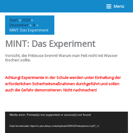
Zum
Menü
Inhalt
springen
Start
2020
Dezember
9.
MINT: Das Experiment
MINT: Das Experiment
Vorsicht, die Fritteuse brennt! Warum man Fett nicht mit Wasser
löschen sollte.
Achtung! Experimente in der Schule werden unter Einhaltung der
erforderlichen Sicherheitsmaßnahmen durchgeführt und sollen
auch die Gefahr demonstrieren. Nicht nachmachen!
Video-
Media error: Format(s) not supported or source(s) not found
Player
Datei herunterladen: https://rs-plus.de/wp-content/uploads/2020/12/Fettexplosion.mp4?_=1