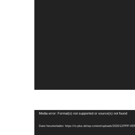
Video-
Media error: Format(s) not supported or source(s) not found
Player
Datei herunterladen: https://rs-plus.de/wp-content/uploads/2020/12/PP