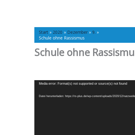
Start
2020
Dezember
9.
Schule ohne Rassismus
Schule ohne Rassismu
Video-
Media error: Format(s) not supported or source(s) not found
Player
Datei herunterladen: https://rs-plus.de/wp-content/uploads/2020/12/natzwei