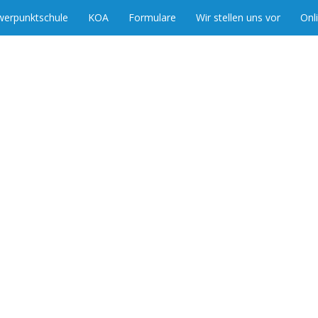
werpunktschule
KOA
Formulare
Wir stellen uns vor
Onl