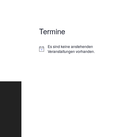
Termine
Es sind keine anstehenden
H
Veranstaltungen vorhanden.
i
n
w
e
i
s