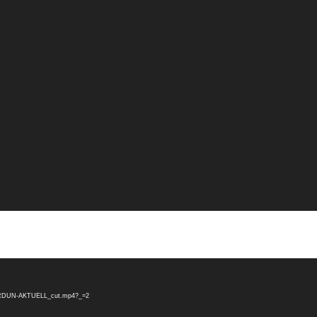
P-VERDUN-AKTUELL_cut.mp4?_=2