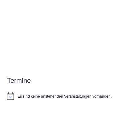
Termine
Es sind keine anstehenden Veranstaltungen vorhanden.
H
i
n
w
e
i
s