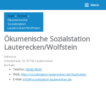
Zum
Menü
Inhalt
springen
Start
Firmen
Ökumenische
Sozialstation
Lauterecken/Wolfstein
Ökumenische Sozialstation
Lauterecken/Wolfstein
Adresse
Schulstraáe 10, 67742 Lauterecken
Kontakt
Telefon:
06382/8549
Web:
http://sozialstation-lauterecken.de/Startseite/
E-Mail:
info@sozialstation-lauterecken.de