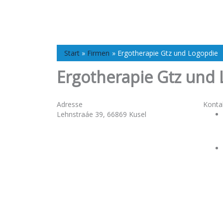
Start
Firmen
Ergotherapie Gtz und Logopdie
Ergotherapie Gtz und 
Adresse
Konta
Lehnstraáe 39, 66869 Kusel