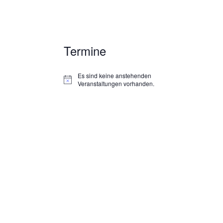
Termine
Es sind keine anstehenden
H
Veranstaltungen vorhanden.
i
n
w
e
i
s