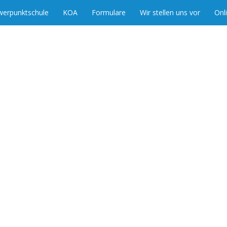
werpunktschule
KOA
Formulare
Wir stellen uns vor
Onl