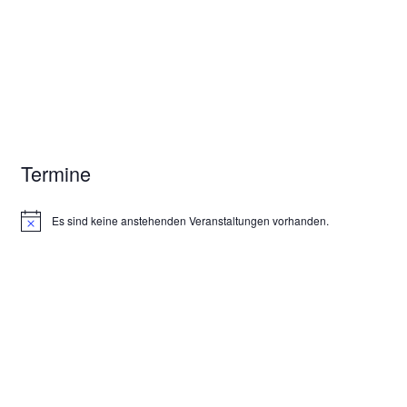
Termine
Es sind keine anstehenden Veranstaltungen vorhanden.
H
i
n
w
e
i
s