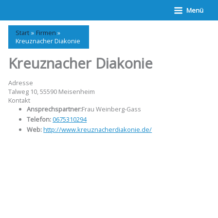
Zum
Menü
Inhalt
springen
Start
Firmen
Kreuznacher Diakonie
Kreuznacher Diakonie
Adresse
Talweg 10, 55590 Meisenheim
Kontakt
Ansprechspartner:
Frau Weinberg-Gass
Telefon:
0675310294
Web:
http://www.kreuznacherdiakonie.de/