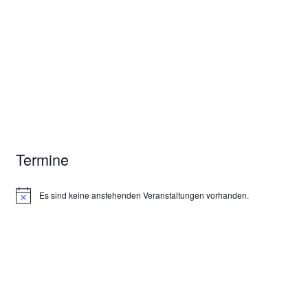
Termine
Es sind keine anstehenden Veranstaltungen vorhanden.
H
i
n
w
e
i
s