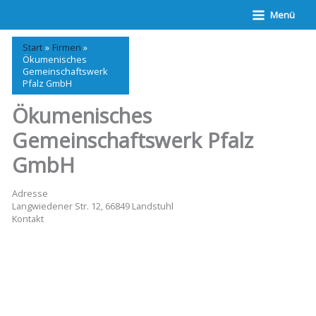
Zum
Menü
Inhalt
springen
Start
Firmen
Ökumenisches
Gemeinschaftswerk
Pfalz GmbH
Ökumenisches
Gemeinschaftswerk Pfalz
GmbH
Adresse
Langwiedener Str. 12, 66849 Landstuhl
Kontakt