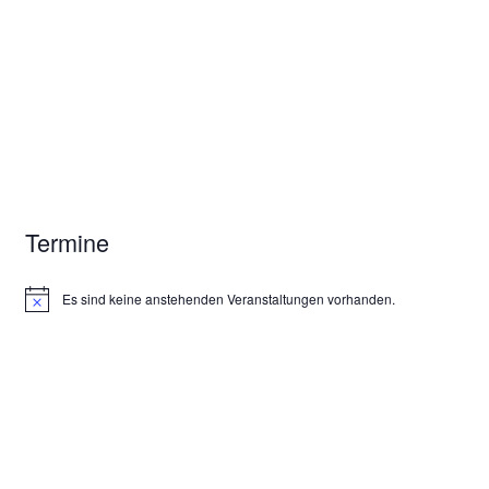
Termine
Es sind keine anstehenden Veranstaltungen vorhanden.
H
i
n
w
e
i
s