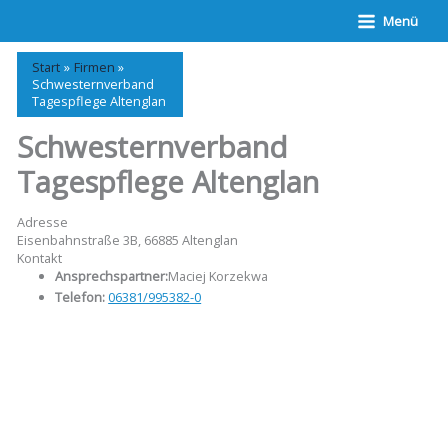
Zum
Menü
Inhalt
springen
Start
Firmen
Schwesternverband
Tagespflege Altenglan
Schwesternverband
Tagespflege Altenglan
Adresse
Eisenbahnstraße 3B, 66885 Altenglan
Kontakt
Ansprechspartner:
Maciej Korzekwa
Telefon:
06381/995382-0