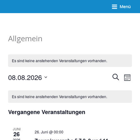
Zum
Menü
Inhalt
springen
Allgemein
Es sind keine anstehenden Veranstaltungen vorhanden.
Veranstaltunge
Verans
08.08.2026
Suche
Suche
Ansich
Monat
und
Naviga
Datum
Ansichten,
Kalender
wählen.
Navigation
von
Es sind keine anstehenden Veranstaltungen vorhanden.
Veranstaltungen
Vergangene Veranstaltungen
JUNI
26. Juni @ 00:00
26
2026