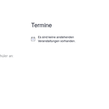
Termine
Es sind keine anstehenden
H
Veranstaltungen vorhanden.
i
n
w
hüler an:
e
i
s