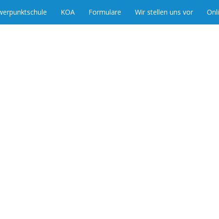
werpunktschule
KOA
Formulare
Wir stellen uns vor
Onl