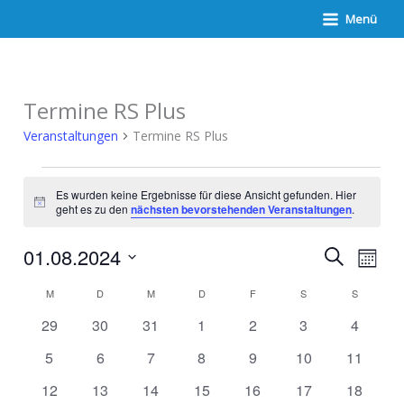
Zum
Menü
Inhalt
springen
Termine RS Plus
Veranstaltungen
Termine RS Plus
Veranstaltungen
Es wurden keine Ergebnisse für diese Ansicht gefunden. Hier
Hinweis
geht es zu den
nächsten bevorstehenden Veranstaltungen
.
Veranstaltunge
Verans
01.08.2024
Suche
Suche
Ansich
Monat
und
Naviga
Datum
Ansichten,
Kalender
M
MONTAG
D
DIENSTAG
M
MITTWOCH
D
DONNERSTAG
F
FREITAG
S
SAMSTAG
S
SONNTA
wählen.
Navigation
von
Veranstaltungen
0
0
0
0
0
0
0
29
30
31
1
2
3
4
Veranstaltungen
Veranstaltungen
Veranstaltungen
Veranstaltungen
Veranstaltungen
Veranstaltungen
Veranst
0
0
0
0
0
0
0
5
6
7
8
9
10
11
Veranstaltungen
Veranstaltungen
Veranstaltungen
Veranstaltungen
Veranstaltungen
Veranstaltungen
Veransta
0
0
0
0
0
0
0
12
13
14
15
16
17
18