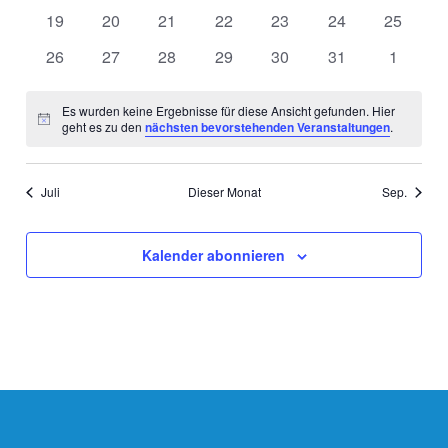
Veranstaltungen
Veranstaltungen
Veranstaltungen
Veranstaltungen
Veranstaltungen
Veranstaltungen
Veransta
0
0
0
0
0
0
0
19
20
21
22
23
24
25
Veranstaltungen
Veranstaltungen
Veranstaltungen
Veranstaltungen
Veranstaltungen
Veranstaltungen
Veransta
0
0
0
0
0
0
0
26
27
28
29
30
31
1
Veranstaltungen
Veranstaltungen
Veranstaltungen
Veranstaltungen
Veranstaltungen
Veranstaltungen
Veranst
Es wurden keine Ergebnisse für diese Ansicht gefunden. Hier
Hinweis
geht es zu den
nächsten bevorstehenden Veranstaltungen
.
Juli
Dieser Monat
Sep.
Kalender abonnieren