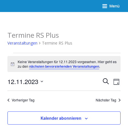
Zum
Menü
Inhalt
springen
Termine RS Plus
Veranstaltungen
Termine RS Plus
Veranstaltungen
für
Keine Veranstaltungen für 12.11.2023 vorgesehen. Hier geht es
12.11.2023
Hinweis
zu den
nächsten bevorstehenden Veranstaltungen
.
Veranstaltunge
Verans
12.11.2023
Suche
Suche
Ansich
Tag
und
Naviga
Datum
Ansichten,
wählen.
Navigation
Vorheriger Tag
Nächster Tag
Kalender abonnieren