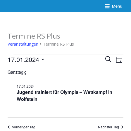
Zum
Menü
Inhalt
springen
Termine RS Plus
Veranstaltungen
Termine RS Plus
Veranstaltungen
Veranstaltunge
Verans
17.01.2024
Suche
für
Suche
Ansich
Tag
17.01.2024
und
Naviga
Datum
Ansichten,
Ganztägig
wählen.
Navigation
17.01.2024
Jugend trainiert für Olympia – Wettkampf in
Wolfstein
Vorheriger Tag
Nächster Tag