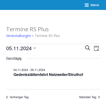
Zum
Menü
Inhalt
springen
Termine RS Plus
Veranstaltungen
Termine RS Plus
Veranstaltungen
Veranstaltunge
Verans
05.11.2024
Suche
für
Suche
Ansich
Tag
05.11.2024
und
Naviga
Datum
Ansichten,
Ganztägig
wählen.
Navigation
04.11.2024
-
06.11.2024
Gedenkstättenfahrt Natzweiler/Struthof
Vorheriger Tag
Nächster Tag